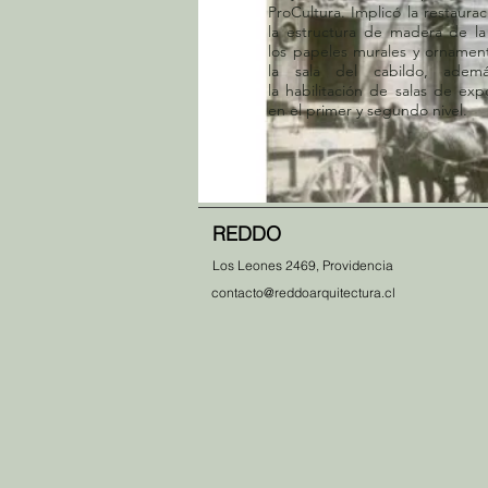
ProCultura. Implicó la restaura
la estructura de madera de la 
los papeles murales y ornamen
la sala del cabildo, adem
la habilitación de salas de exp
en el primer y segundo nivel.
REDDO
Los Leones 2469, Providencia
contacto@reddoarquitectura.cl