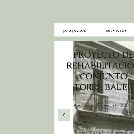
proyectos
servicios
PROYECTO DE
REHABILITACI
CONJUNTO
TORRE BAUER
Año: Junio 2018-Agosto 2018
Ubicación: Vicuña, Región de
Coquimbo
Proyecto de diseño para Fun