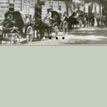
ción de
torre,
tos de
ás de
osición