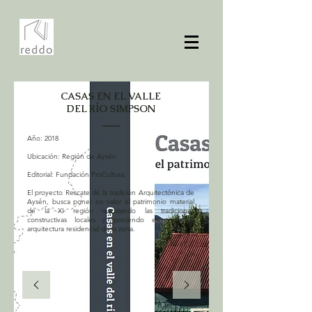
CASAS EN EL VALLE
DEL RÍO SIMPSON
Año: 2018
Ubicación: Región de Aysén.​
Editorial: Fundación ProCultura.
El proyecto Rescate de la tradición Arquitectónica de
Aysén, busca poner en valor el patrimonio material
de la XI región rescatando las tradiciones
constructivas locales y poniendo en valor la
arquitectura residencial de la zona.